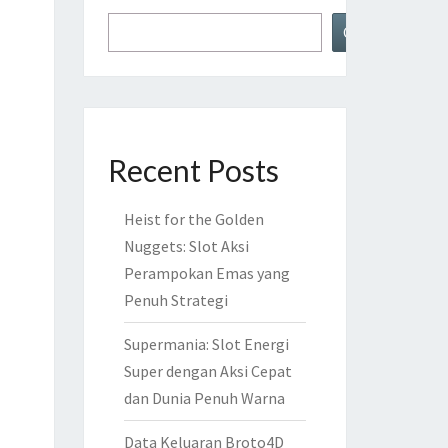
Cari
Recent Posts
Heist for the Golden
Nuggets: Slot Aksi
Perampokan Emas yang
Penuh Strategi
Supermania: Slot Energi
Super dengan Aksi Cepat
dan Dunia Penuh Warna
Data Keluaran Broto4D