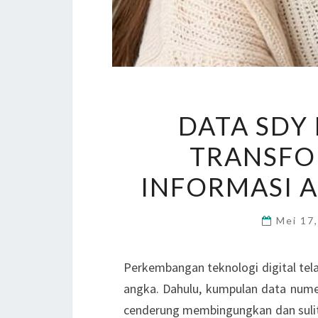
DATA SDY
TRANSFO
INFORMASI A
Mei 17
Perkembangan teknologi digital te
angka. Dahulu, kumpulan data numer
cenderung membingungkan dan sulit 