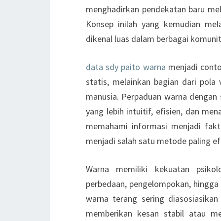
menghadirkan pendekatan baru mela
Konsep inilah yang kemudian mela
dikenal luas dalam berbagai komunit
data sdy paito warna
menjadi conto
statis, melainkan bagian dari pola
manusia. Perpaduan warna dengan
yang lebih intuitif, efisien, dan me
memahami informasi menjadi faktor
menjadi salah satu metode paling e
Warna memiliki kekuatan psik
perbedaan, pengelompokan, hingga 
warna terang sering diasosiasikan
memberikan kesan stabil atau me