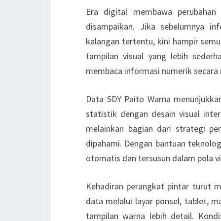
Era digital membawa perubahan b
disampaikan. Jika sebelumnya in
kalangan tertentu, kini hampir se
tampilan visual yang lebih seder
membaca informasi numerik secara r
Data SDY Paito Warna menunjukk
statistik dengan desain visual int
melainkan bagian dari strategi p
dipahami. Dengan bantuan teknologi
otomatis dan tersusun dalam pola vi
Kehadiran perangkat pintar turut 
data melalui layar ponsel, tablet,
tampilan warna lebih detail. Kon