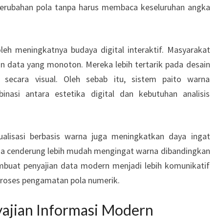
perubahan pola tanpa harus membaca keseluruhan angka
oleh meningkatnya budaya digital interaktif. Masyarakat
n data yang monoton. Mereka lebih tertarik pada desain
secara visual. Oleh sebab itu, sistem paito warna
nasi antara estetika digital dan kebutuhan analisis
ualisasi berbasis warna juga meningkatkan daya ingat
sia cenderung lebih mudah mengingat warna dibandingkan
mbuat penyajian data modern menjadi lebih komunikatif
proses pengamatan pola numerik.
ajian Informasi Modern