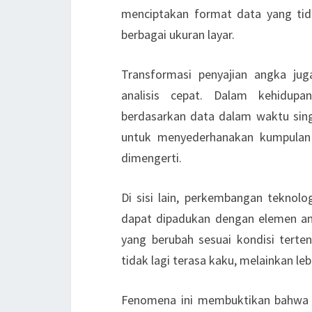
menciptakan format data yang tid
berbagai ukuran layar.
Transformasi penyajian angka ju
analisis cepat. Dalam kehidup
berdasarkan data dalam waktu singka
untuk menyederhanakan kumpulan
dimengerti.
Di sisi lain, perkembangan teknolog
dapat dipadukan dengan elemen ani
yang berubah sesuai kondisi terte
tidak lagi terasa kaku, melainkan leb
Fenomena ini membuktikan bahwa t