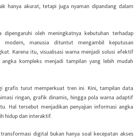
ak hanya akurat, tetapi juga nyaman dipandang dalam
ga dipengaruhi oleh meningkatnya kebutuhan terhadap
an modern, manusia dituntut mengambil keputusan
t. Karena itu, visualisasi warna menjadi solusi efektif
 angka kompleks menjadi tampilan yang lebih mudah
i grafis turut memperkuat tren ini. Kini, tampilan data
masi ringan, grafik dinamis, hingga pola warna adaptif
ntu. Hal tersebut menjadikan penyajian informasi angka
ih hidup dan interaktif.
ransformasi digital bukan hanya soal kecepatan akses