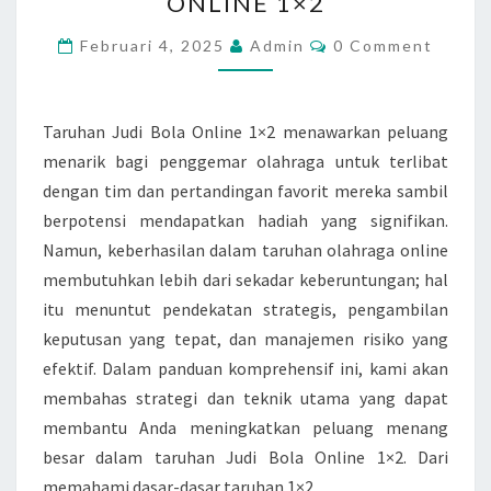
ONLINE 1×2
DALAM
TARUHAN
Comments
Februari 4, 2025
Admin
0 Comment
JUDI
BOLA
ONLINE
Taruhan Judi Bola Online 1×2 menawarkan peluang
1×2
menarik bagi penggemar olahraga untuk terlibat
dengan tim dan pertandingan favorit mereka sambil
berpotensi mendapatkan hadiah yang signifikan.
Namun, keberhasilan dalam taruhan olahraga online
membutuhkan lebih dari sekadar keberuntungan; hal
itu menuntut pendekatan strategis, pengambilan
keputusan yang tepat, dan manajemen risiko yang
efektif. Dalam panduan komprehensif ini, kami akan
membahas strategi dan teknik utama yang dapat
membantu Anda meningkatkan peluang menang
besar dalam taruhan Judi Bola Online 1×2. Dari
memahami dasar-dasar taruhan 1×2…