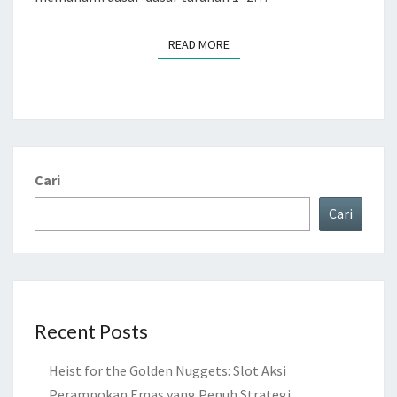
READ MORE
READ MORE
Cari
Cari
Recent Posts
Heist for the Golden Nuggets: Slot Aksi
Perampokan Emas yang Penuh Strategi