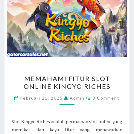
MEMAHAMI
MEMAHAMI FITUR SLOT
FITUR
ONLINE KINGYO RICHES
SLOT
ONLINE
Comments
Februari 21, 2025
Admin
0 Comment
KINGYO
RICHES
Slot Kingyo Riches adalah permainan slot online yang
memikat dan kaya fitur yang menawarkan