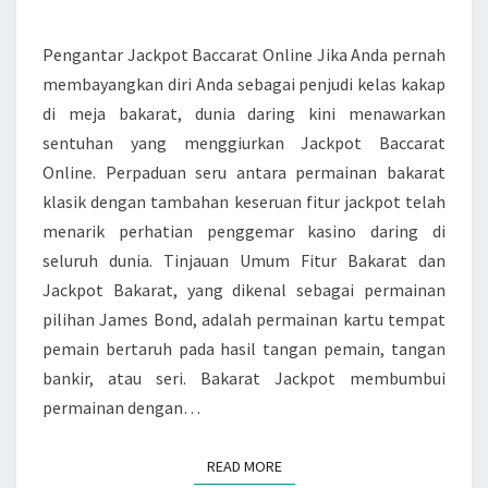
BACCARAT
ONLINE?
Pengantar Jackpot Baccarat Online Jika Anda pernah
membayangkan diri Anda sebagai penjudi kelas kakap
di meja bakarat, dunia daring kini menawarkan
sentuhan yang menggiurkan Jackpot Baccarat
Online. Perpaduan seru antara permainan bakarat
klasik dengan tambahan keseruan fitur jackpot telah
menarik perhatian penggemar kasino daring di
seluruh dunia. Tinjauan Umum Fitur Bakarat dan
Jackpot Bakarat, yang dikenal sebagai permainan
pilihan James Bond, adalah permainan kartu tempat
pemain bertaruh pada hasil tangan pemain, tangan
bankir, atau seri. Bakarat Jackpot membumbui
permainan dengan…
READ MORE
READ MORE