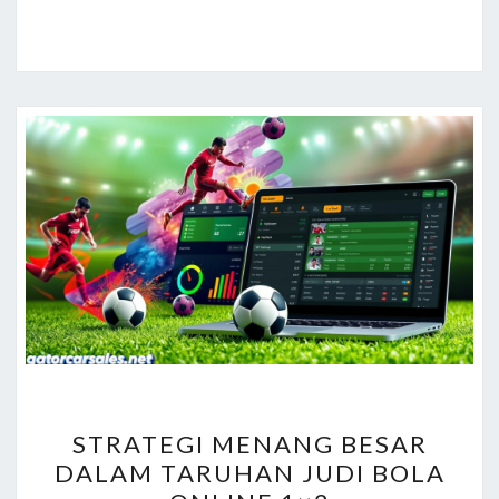
STRATEGI
STRATEGI MENANG BESAR
MENANG
DALAM TARUHAN JUDI BOLA
BESAR