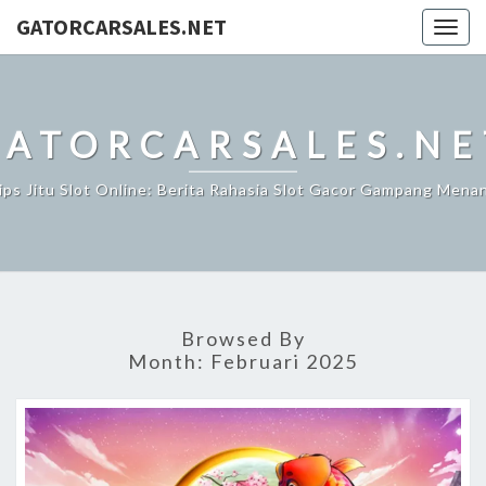
GATORCARSALES.NET
Togg
navig
GATORCARSALES.NE
ips Jitu Slot Online: Berita Rahasia Slot Gacor Gampang Mena
Browsed By
Month:
Februari 2025