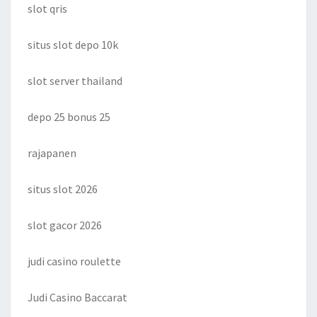
slot qris
situs slot depo 10k
slot server thailand
depo 25 bonus 25
rajapanen
situs slot 2026
slot gacor 2026
judi casino roulette
Judi Casino Baccarat