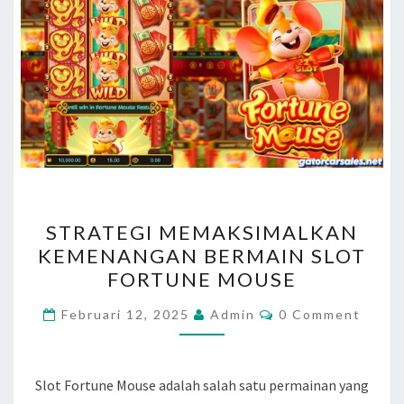
STRATEGI
STRATEGI MEMAKSIMALKAN
MEMAKSIMALKAN
KEMENANGAN BERMAIN SLOT
KEMENANGAN
FORTUNE MOUSE
BERMAIN
SLOT
Comments
Februari 12, 2025
Admin
0 Comment
FORTUNE
MOUSE
Slot Fortune Mouse adalah salah satu permainan yang